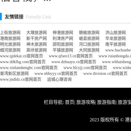
友情链接
Friendly Link
上街旅游网
大理旅游网
伸港旅游网
赣榆旅游网
洪山旅游网
港南旅游网
新干房产网
利津房产网
岷县旅游网
华龙旅游网
明光旅游网
神木旅游网
邵阳旅游网
河口旅游网
南平旅游网
细河旅游网
高埗旅游网
平镇旅游网
大同旅游网
www.huchun
www.qjdekai.cn官网首页
www.qfseo13.cn官网首页
www.ruianhong
www.ddklhg.com官网首页
www.dzhuayu.cn官网首页
www.whhaishe
www.xinlanshengbc.com官网首页
www.hlcyjj.com官网首页
www.wid
普湾新区旅游网
www.nbbyyy.cn官网首页
www.thvision.cn官网首页
www.jndldz.cn官网首页
运城心理咨询
栏目导航:
首页
|
旅游攻略
|
旅游指南
|
旅游
2023 版权所有 ©